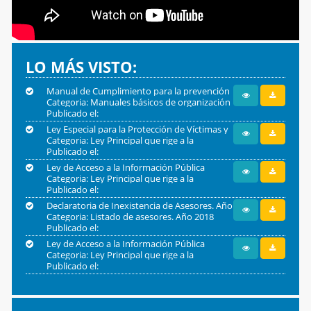
LO MÁS VISTO:
Manual de Cumplimiento para la prevención
Categoria: Manuales básicos de organización
del lavado de dinero y de activos soborno
Publicado el:
fraude y corrupción UTE
Ley Especial para la Protección de Víctimas y
Categoria: Ley Principal que rige a la
Testigos
Publicado el:
institución
Ley de Acceso a la Información Pública
Categoria: Ley Principal que rige a la
Publicado el:
institución
Declaratoria de Inexistencia de Asesores. Año
Categoria: Listado de asesores. Año 2018
2018
Publicado el:
Ley de Acceso a la Información Pública
Categoria: Ley Principal que rige a la
Publicado el:
institución