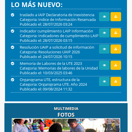
LO MÁS NUEVO:
traslado a IAIP Declaratoria de Inexistencia
Categoria: Indice de Información Reservada
Información Reservada período enero a junio
Publicado el: 28/07/2026 03:24
Año 2026
año 206
Indicador cumplimiento LAIP Información
Categoria: Indicadores de cumplimiento LAIP
Reservada
Publicado el: 28/07/2026 03:15
Año 2026
Resolución UAIP a solicitud de información
Categoria: Resoluciones UAIP 2026
expediente 001-2026
Publicado el: 24/07/2026 10:15
Memoria de Labores de la UTE 2023
Categoria: Memorias de labores de la Unidad
Publicado el: 10/03/2025 03:46
Técnica Ejecutiva del Sector de Justicia. (
Períodos 2001-2023)
Organigrama UTE, estructura de la
Categoria: Organigrama UTE. Año 2024
institución.
Publicado el: 09/08/2024 11:32
MULTIMEDIA
FOTOS